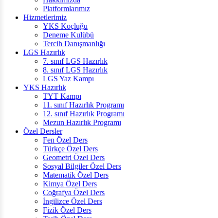
Platformlarımız
Hizmetlerimiz
YKS Koçluğu
Deneme Kulübü
Tercih Danışmanlığı
LGS Hazırlık
7. sınıf LGS Hazırlık
8. sınıf LGS Hazırlık
LGS Yaz Kampı
YKS Hazırlık
TYT Kampı
11. sınıf Hazırlık Programı
12. sınıf Hazırlık Programı
Mezun Hazırlık Programı
Özel Dersler
Fen Özel Ders
Türkçe Özel Ders
Geometri Özel Ders
Sosyal Bilgiler Özel Ders
Matematik Özel Ders
Kimya Özel Ders
Coğrafya Özel Ders
İngilizce Özel Ders
Fizik Özel Ders