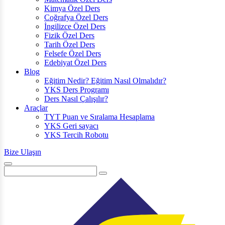
Kimya Özel Ders
Coğrafya Özel Ders
İngilizce Özel Ders
Fizik Özel Ders
Tarih Özel Ders
Felsefe Özel Ders
Edebiyat Özel Ders
Blog
Eğitim Nedir? Eğitim Nasıl Olmalıdır?
YKS Ders Programı
Ders Nasıl Çalışılır?
Araçlar
TYT Puan ve Sıralama Hesaplama
YKS Geri sayacı
YKS Tercih Robotu
Bize Ulaşın