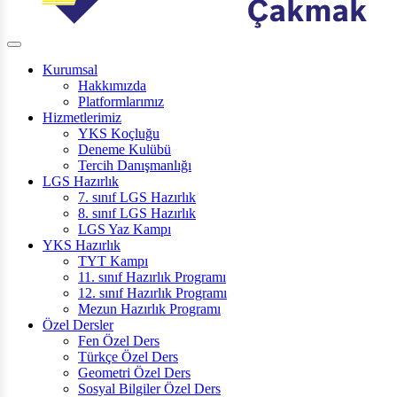
Kurumsal
Hakkımızda
Platformlarımız
Hizmetlerimiz
YKS Koçluğu
Deneme Kulübü
Tercih Danışmanlığı
LGS Hazırlık
7. sınıf LGS Hazırlık
8. sınıf LGS Hazırlık
LGS Yaz Kampı
YKS Hazırlık
TYT Kampı
11. sınıf Hazırlık Programı
12. sınıf Hazırlık Programı
Mezun Hazırlık Programı
Özel Dersler
Fen Özel Ders
Türkçe Özel Ders
Geometri Özel Ders
Sosyal Bilgiler Özel Ders