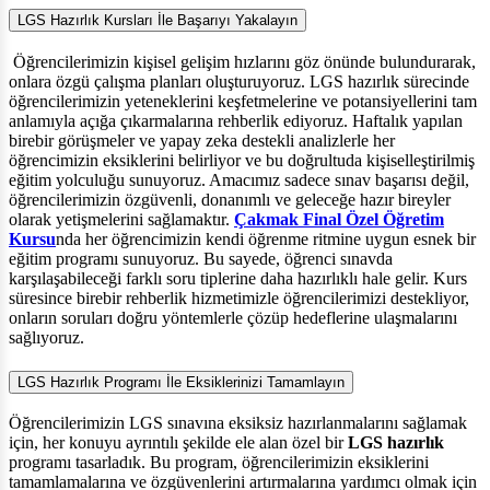
LGS Hazırlık Kursları İle Başarıyı Yakalayın
Öğrencilerimizin kişisel gelişim hızlarını göz önünde bulundurarak,
onlara özgü çalışma planları oluşturuyoruz. LGS hazırlık sürecinde
öğrencilerimizin yeteneklerini keşfetmelerine ve potansiyellerini tam
anlamıyla açığa çıkarmalarına rehberlik ediyoruz. Haftalık yapılan
birebir görüşmeler ve yapay zeka destekli analizlerle her
öğrencimizin eksiklerini belirliyor ve bu doğrultuda kişiselleştirilmiş
eğitim yolculuğu sunuyoruz. Amacımız sadece sınav başarısı değil,
öğrencilerimizin özgüvenli, donanımlı ve geleceğe hazır bireyler
olarak yetişmelerini sağlamaktır.
Çakmak Final Özel Öğretim
Kursu
nda her öğrencimizin kendi öğrenme ritmine uygun esnek bir
eğitim programı sunuyoruz. Bu sayede, öğrenci sınavda
karşılaşabileceği farklı soru tiplerine daha hazırlıklı hale gelir. Kurs
süresince birebir rehberlik hizmetimizle öğrencilerimizi destekliyor,
onların soruları doğru yöntemlerle çözüp hedeflerine ulaşmalarını
sağlıyoruz.
LGS Hazırlık Programı İle Eksiklerinizi Tamamlayın
Öğrencilerimizin LGS sınavına eksiksiz hazırlanmalarını sağlamak
için, her konuyu ayrıntılı şekilde ele alan özel bir
LGS hazırlık
programı tasarladık. Bu program, öğrencilerimizin eksiklerini
tamamlamalarına ve özgüvenlerini artırmalarına yardımcı olmak için