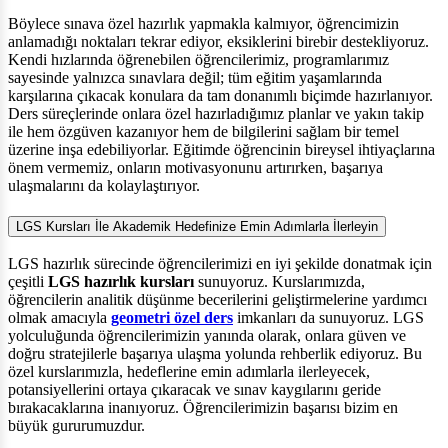
Böylece sınava özel hazırlık yapmakla kalmıyor, öğrencimizin
anlamadığı noktaları tekrar ediyor, eksiklerini birebir destekliyoruz.
Kendi hızlarında öğrenebilen öğrencilerimiz, programlarımız
sayesinde yalnızca sınavlara değil; tüm eğitim yaşamlarında
karşılarına çıkacak konulara da tam donanımlı biçimde hazırlanıyor.
Ders süreçlerinde onlara özel hazırladığımız planlar ve yakın takip
ile hem özgüven kazanıyor hem de bilgilerini sağlam bir temel
üzerine inşa edebiliyorlar. Eğitimde öğrencinin bireysel ihtiyaçlarına
önem vermemiz, onların motivasyonunu artırırken, başarıya
ulaşmalarını da kolaylaştırıyor.
LGS Kursları İle Akademik Hedefinize Emin Adımlarla İlerleyin
LGS hazırlık sürecinde öğrencilerimizi en iyi şekilde donatmak için
çeşitli
LGS hazırlık kursları
sunuyoruz. Kurslarımızda,
öğrencilerin analitik düşünme becerilerini geliştirmelerine yardımcı
olmak amacıyla
geometri özel ders
imkanları da sunuyoruz. LGS
yolculuğunda öğrencilerimizin yanında olarak, onlara güven ve
doğru stratejilerle başarıya ulaşma yolunda rehberlik ediyoruz. Bu
özel kurslarımızla, hedeflerine emin adımlarla ilerleyecek,
potansiyellerini ortaya çıkaracak ve sınav kaygılarını geride
bırakacaklarına inanıyoruz. Öğrencilerimizin başarısı bizim en
büyük gururumuzdur.