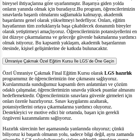
bireysel ihtiyaçlarına göre uyarlanmıştır. Başarıya giden yolda
onların yanında olmak için buradayız.Bu program, öğrencilerimizin
sınavlarda başarılı olmalarını sağlamakla kalmayıp, akademik
başarılarını genel olarak yükseltmeyi hedefliyor. Onları, eğitim
hayatlarının tüm zorluklarıyla başa çıkabilecek donanımlı bireyler
olarak yetiştirmeyi amaçlıyoruz. Öğrencilerimizin potansiyellerini en
üst düzeye çıkarmalarına ve geleceğe güvenle bakmalarına yardımcı
olmak istiyoruz. Bu kapsamlı yaklaşım, akademik başarılarının
ötesinde, kişisel gelişimlerine de katkıda bulunacaktır.
Ümraniye Çakmak Özel Eğitim Kursu İle LGS´de Öne Geçin
Özel Ümraniye Çakmak Final Eğitim Kursu olarak
LGS hazırlık
programımız ile öğrencilerimizin öne çıkmasını sağlıyoruz.
Kurslarımızda sunduğumuz kapsamlı ders anlatımları ve çözüm
odaklı çalışmalar, öğrencilerimizin sınavda yüksek puanlar almasını
hedeflemektedir. Öğrencilerimizin sınavlara güvenle girmeleri için
onları özenle hazırlıyoruz. Sınav kaygılarını azaltarak,
potansiyellerini ortaya çıkarmalarına yardımcı oluyoruz.
Destekleyici ve motive edici bir ortamda, başarı için gerekli
özgüveni kazanmalarını sağlıyoruz.
Hazırlık sürecinin her aşamasında yanlarında oluyoruz; çünkü
biliyoruz ki başarılı olmanın yolu, sadece bilgi değil, aynı zamanda
güvendir. LGS yolculuğunuzda sizlere rehberlik etmekten gurur