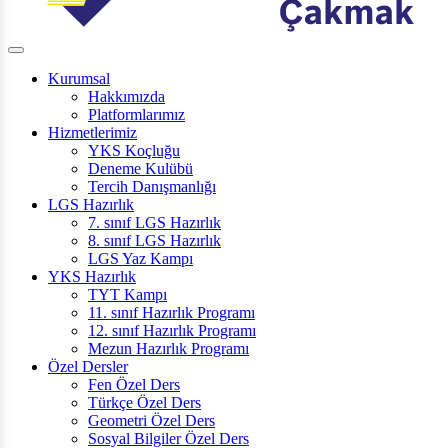
Kurumsal
Hakkımızda
Platformlarımız
Hizmetlerimiz
YKS Koçluğu
Deneme Kulübü
Tercih Danışmanlığı
LGS Hazırlık
7. sınıf LGS Hazırlık
8. sınıf LGS Hazırlık
LGS Yaz Kampı
YKS Hazırlık
TYT Kampı
11. sınıf Hazırlık Programı
12. sınıf Hazırlık Programı
Mezun Hazırlık Programı
Özel Dersler
Fen Özel Ders
Türkçe Özel Ders
Geometri Özel Ders
Sosyal Bilgiler Özel Ders