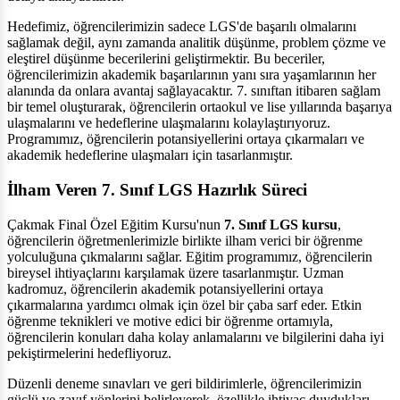
Hedefimiz, öğrencilerimizin sadece LGS'de başarılı olmalarını
sağlamak değil, aynı zamanda analitik düşünme, problem çözme ve
eleştirel düşünme becerilerini geliştirmektir. Bu beceriler,
öğrencilerimizin akademik başarılarının yanı sıra yaşamlarının her
alanında da onlara avantaj sağlayacaktır. 7. sınıftan itibaren sağlam
bir temel oluşturarak, öğrencilerin ortaokul ve lise yıllarında başarıya
ulaşmalarını ve hedeflerine ulaşmalarını kolaylaştırıyoruz.
Programımız, öğrencilerin potansiyellerini ortaya çıkarmaları ve
akademik hedeflerine ulaşmaları için tasarlanmıştır.
İlham Veren 7. Sınıf LGS Hazırlık Süreci
Çakmak Final Özel Eğitim Kursu'nun
7. Sınıf LGS kursu
,
öğrencilerin öğretmenlerimizle birlikte ilham verici bir öğrenme
yolculuğuna çıkmalarını sağlar. Eğitim programımız, öğrencilerin
bireysel ihtiyaçlarını karşılamak üzere tasarlanmıştır. Uzman
kadromuz, öğrencilerin akademik potansiyellerini ortaya
çıkarmalarına yardımcı olmak için özel bir çaba sarf eder. Etkin
öğrenme teknikleri ve motive edici bir öğrenme ortamıyla,
öğrencilerin konuları daha kolay anlamalarını ve bilgilerini daha iyi
pekiştirmelerini hedefliyoruz.
Düzenli deneme sınavları ve geri bildirimlerle, öğrencilerimizin
güçlü ve zayıf yönlerini belirleyerek, özellikle ihtiyaç duydukları