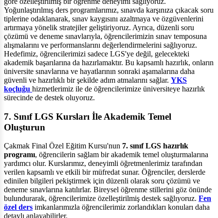
göre özelleştirilmiş bir öğrenme deneyimi sağlıyoruz.
Yoğunlaştırılmış ders programlarımız, sınavda karşınıza çıkacak soru
tiplerine odaklanarak, sınav kaygısını azaltmaya ve özgüvenlerini
artırmaya yönelik stratejiler geliştiriyoruz. Ayrıca, düzenli soru
çözümü ve deneme sınavlarıyla, öğrencilerimizin sınav temposuna
alışmalarını ve performanslarını değerlendirmelerini sağlıyoruz.
Hedefimiz, öğrencilerimizi sadece LGS'ye değil, gelecekteki
akademik başarılarına da hazırlamaktır. Bu kapsamlı hazırlık, onların
üniversite sınavlarına ve hayatlarının sonraki aşamalarına daha
güvenli ve hazırlıklı bir şekilde adım atmalarını sağlar.
YKS
koçluğu
hizmetlerimiz ile de öğrencilerimize üniversiteye hazırlık
sürecinde de destek oluyoruz.
7. Sınıf LGS Kursları İle Akademik Temel
Oluşturun
Çakmak Final Özel Eğitim Kursu'nun
7. sınıf LGS hazırlık
programı
, öğrencilerin sağlam bir akademik temel oluşturmalarına
yardımcı olur. Kurslarımız, deneyimli öğretmenlerimiz tarafından
verilen kapsamlı ve etkili bir müfredat sunar. Öğrenciler, derslerde
edinilen bilgileri pekiştirmek için düzenli olarak soru çözümü ve
deneme sınavlarına katılırlar. Bireysel öğrenme stillerini göz önünde
bulundurarak, öğrencilerimize özelleştirilmiş destek sağlıyoruz.
Fen
özel ders
imkanlarımızla öğrencilerimiz zorlandıkları konuları daha
detaylı anlayabilirler.