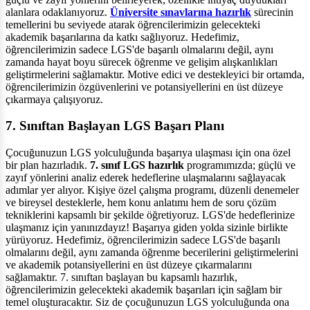
alanlara odaklanıyoruz.
Üniversite sınavlarına hazırlık
sürecinin
temellerini bu seviyede atarak öğrencilerimizin gelecekteki
akademik başarılarına da katkı sağlıyoruz. Hedefimiz,
öğrencilerimizin sadece LGS'de başarılı olmalarını değil, aynı
zamanda hayat boyu sürecek öğrenme ve gelişim alışkanlıkları
geliştirmelerini sağlamaktır. Motive edici ve destekleyici bir ortamda,
öğrencilerimizin özgüvenlerini ve potansiyellerini en üst düzeye
çıkarmaya çalışıyoruz.
7. Sınıftan Başlayan LGS Başarı Planı
Çocuğunuzun LGS yolculuğunda başarıya ulaşması için ona özel
bir plan hazırladık.
7. sınıf LGS hazırlık
programımızda; güçlü ve
zayıf yönlerini analiz ederek hedeflerine ulaşmalarını sağlayacak
adımlar yer alıyor. Kişiye özel çalışma programı, düzenli denemeler
ve bireysel desteklerle, hem konu anlatımı hem de soru çözüm
tekniklerini kapsamlı bir şekilde öğretiyoruz. LGS'de hedeflerinize
ulaşmanız için yanınızdayız! Başarıya giden yolda sizinle birlikte
yürüyoruz. Hedefimiz, öğrencilerimizin sadece LGS'de başarılı
olmalarını değil, aynı zamanda öğrenme becerilerini geliştirmelerini
ve akademik potansiyellerini en üst düzeye çıkarmalarını
sağlamaktır. 7. sınıftan başlayan bu kapsamlı hazırlık,
öğrencilerimizin gelecekteki akademik başarıları için sağlam bir
temel oluşturacaktır. Siz de çocuğunuzun LGS yolculuğunda ona