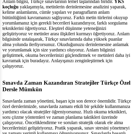
Anlam bilgisi, Türkçe sınavlarının temel taşlarından biridir.
YKS
koçluğu
yaklaşımıyla, metinlerin derinlemesine analizini yaparak,
kelime anlamlarını, cümle yapıları ve paragrafların anlam
bütünlüğünü kavramanızı sağlıyoruz. Farklı metin türlerini okuyup
yorumlamanız için gerekli becerileri kazandırıyor, farklı sorgulama
tekniklerini öğretiyoruz. Eleştirel düşünme yeteneğinizi
geliştiriyoruz ve metinler arası ilişkileri kurmayı öğretiyoruz. Anlam
bilgisinde ustalaşarak, Türkçe sınavlarında daha yüksek puanlar
alma yolunda ilerliyorsunuz. Okuduğunuzu derinlemesine anlamak
ve yorumlamak için size yardımcı oluyoruz. Anlam bilginizi
geliştirmek, okuma becerilerinizi güçlendirmek ve metinleri daha iyi
kavramak için buradayız. Anlayışınızı zenginleştirmek için
çalışıyoruz.
Sınavda Zaman Kazandıran Stratejiler Türkçe Özel
Dersle Mümkün
Sınavlarda zaman yönetimi, başarı için son derece önemlidir. Türkçe
özel derslerimizde, sınavlarda zamanı etkili bir şekilde kullanmanıza
yardımcı olacak stratejiler öğreniyorsunuz. Hızlı okuma teknikleri,
soru çözme yöntemleri ve zaman planlama taktikleri üzerinde
çalışıyoruz. Önceliklendirme ve soruları stratejik olarak ele alma
becerilerinizi geliştiriyoruz. Pratik yaparak, sınav stresini yönetmeyi
ve zamanı verimli kullanmayı öğreniyorsunuz. Sınavlarda başarılı