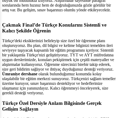
büyük bir mutlulukla izliyoruz. Alıştırmalar sayesinde paragraf
sorularında hem hızınız hem de doğruluğunuzda gözle görülür bir
artış var. Bu gelişim, sınav başarınızı olumlu yönde etkileyecektir.
Çakmak Final’de Türkçe Konularını Sistemli ve
Kalıcı Şekilde Öğrenin
Türkçe'deki eksiklerinizi belirleyip size özel bir öğrenme planı
oluşturuyoruz. Bu plan, dil bilgisi ve kelime bilginizi temelden ileri
seviyeye taşıyacak kapsamlı bir eğitim programını içeriyor. Sistemli
bir yaklaşımla Türkçe'nizi geliştiriyoruz. TYT ve AYT müfredatına
uygun derslerimizde, konuları pekiştirmek için çeşitli materyaller ve
alıştırmalar kullanıyoruz. Öğrenme sürecinizi birebir takip ederek,
size geri bildirim sağlıyor ve ihtiyaç duyduğunuz desteği veriyoruz.
Ümraniye dershane
olarak bulunduğumuz konumda kolay
ulaşılabilir bir eğitim merkezi sunuyoruz. Türkçenizi sağlam temeller
üzerine kuruyor, sınav başarınızı destekliyor ve hedeflerinize
ulaşmanız için yanınızdayız. Kalıcı öğrenmeyi önceleyerek, size
gerekli desteği veriyoruz.
Türkçe Özel Dersiyle Anlam Bilgisinde Gerçek
Gelişim Sağlayın