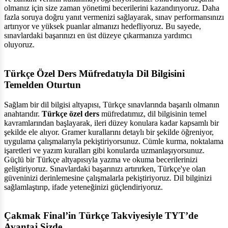
olmanız için size zaman yönetimi becerilerini kazandırıyoruz. Daha
fazla soruya doğru yanıt vermenizi sağlayarak, sınav performansınızı
artırıyor ve yüksek puanlar almanızı hedefliyoruz. Bu sayede,
sınavlardaki başarınızı en üst düzeye çıkarmanıza yardımcı
oluyoruz.
Türkçe Özel Ders Müfredatıyla Dil Bilgisini
Temelden Oturtun
Sağlam bir dil bilgisi altyapısı, Türkçe sınavlarında başarılı olmanın
anahtarıdır.
Türkçe özel ders
müfredatımız, dil bilgisinin temel
kavramlarından başlayarak, ileri düzey konulara kadar kapsamlı bir
şekilde ele alıyor. Gramer kurallarını detaylı bir şekilde öğreniyor,
uygulama çalışmalarıyla pekiştiriyorsunuz. Cümle kurma, noktalama
işaretleri ve yazım kuralları gibi konularda uzmanlaşıyorsunuz.
Güçlü bir Türkçe altyapısıyla yazma ve okuma becerilerinizi
geliştiriyoruz. Sınavlardaki başarınızı artırırken, Türkçe'ye olan
güveninizi derinlemesine çalışmalarla pekiştiriyoruz. Dil bilginizi
sağlamlaştırıp, ifade yeteneğinizi güçlendiriyoruz.
Çakmak Final’in Türkçe Takviyesiyle TYT’de
Avantaj Sizde