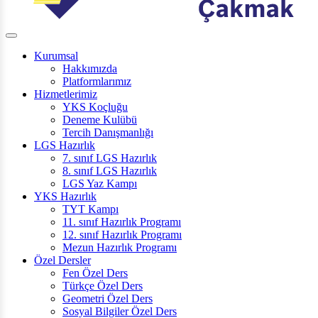
Kurumsal
Hakkımızda
Platformlarımız
Hizmetlerimiz
YKS Koçluğu
Deneme Kulübü
Tercih Danışmanlığı
LGS Hazırlık
7. sınıf LGS Hazırlık
8. sınıf LGS Hazırlık
LGS Yaz Kampı
YKS Hazırlık
TYT Kampı
11. sınıf Hazırlık Programı
12. sınıf Hazırlık Programı
Mezun Hazırlık Programı
Özel Dersler
Fen Özel Ders
Türkçe Özel Ders
Geometri Özel Ders
Sosyal Bilgiler Özel Ders