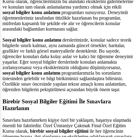
Kursu olarak, öğrencilerimizin bu alandaki eksiklerini gidermelerine
ve konuları tam olarak anlamalarına yardımcı olmak için etkili
sosyal bilgiler konu anlatımı
programları sunuyoruz. Deneyimli
öğretmenlerimiz tarafından titizlikle hazırlanan bu programlar,
müfredatı kapsamlı bir şekilde ele alır ve öğrencilerin konular
arasındaki bağlantıları kurmasını sağlar.
Sosyal bilgiler konu anlatımı
derslerimizde, konular sadece teorik
bilgilerle sınırlı kalmaz, aynı zamanda güncel örnekler, haritalar,
grafikler ve farklı görsel materyallerle desteklenir. Bu sayede,
öğrenciler konuları daha kolay anlar ve kalıcı bir öğrenme deneyimi
yaşarlar. Eğer sosyal bilgiler derslerinde konuları anlamakta
zorlanıyorsanız veya eksiklerinizin olduğunu düşünüyorsanız,
sosyal bilgiler konu anlatımı
programlarımızla bu sorunların
üstesinden gelebilir ve bilgi birikiminizi sağlamlaştıra bilirsiniz.
Özellikle sınav öncesinde yapılan tekrar amaçlı konu anlatımları,
öğrenilen bilgilerin pekiştirilmesi açısından büyük önem taşır.
Birebir Sosyal Bilgiler Eğitimi İle Sınavlara
Hazırlanın
Sınavlara hazırlanırken kişiye özel bir yaklaşım, başarıya ulaşmada
önemli bir faktördür. Özel Ümraniye Çakmak Final Özel Eğitim
Kursu olarak,
birebir sosyal bilgiler eğitimi
ile her öğrencinin
öğrenme hızına, ilgi alanlarına ve eksiklerine odaklanarak sınavlara