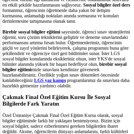
en etkili şekilde hazırlanmasını sağlıyoruz.
Sosyal bilgiler özel ders
formatımız, öğrencinin öğretmenle daha yakın bir iletişim
kurmasına, anlamadığı noktaları anında sormasına ve konuları
derinlemesine tartışmasına olanak tanır.
Birebir sosyal bilgiler eğitimi
sayesinde, öğrenci sınav stratejilerini
öğrenir, soru çözüm tekniklerini geliştirir ve deneme sınavlarındaki
performansını artırma fırsatı bulur. Öğretmenlerimiz, öğrencinin
güçlü ve zayıf yönlerini belirleyerek, çalışma programını buna göre
şekillendirir ve öğrenciye özel geri bildirimler sunar. İster LGS
sosyal bilgiler konularında eksikleriniz olsun, ister YKS'de sosyal
bilimler alanında yüksek bir başarı hedefliyor olun,
birebir sosyal
bilgiler eğitimi
mizle sınavlara kendinize güvenerek
hazırlanabilirsiniz. Özellikle yoğun sınav dönemleri öncesinde
katılabileceğiniz
LGS yaz kampı
programlarımız da sınavlara daha
hazırlıklı girmenize yardımcı olabilir.
Çakmak Final Özel Eğitim Kursu İle Sosyal
Bilgilerde Fark Yaratın
Özel Ümraniye Çakmak Final Özel Eğitim Kursu olarak, sosyal
bilgiler eğitiminde farklı bir yaklaşım benimsiyoruz. Bizim için
sosyal bilgiler, sadece ezberlenmesi gereken bilgilerden ibaret
değildir. Aksine, öğrencilerin dünyayı anlamalarını, farklı kültürleri