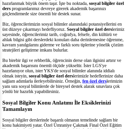
hazırlanmak büyük önem taşır. İşte bu noktada,
sosyal bilgiler özel
ders
programlarımız devreye girerek akademik başarınızı
güçlendirmede size önemli bir destek sunar.
Biz, öğrencilerimizin sosyal bilimler alanındaki potansiyellerini en
üst düzeye çıkarmayı hedefliyoruz.
Sosyal bilgiler özel ders
lerimiz
sayesinde, öğrencilerimiz tarih, coğrafya, felsefe, din kültürü ve
ahlak bilgisi gibi derslerdeki konuları daha derinlemesine öğrenme,
kavram yanılgılarını giderme ve farklı soru tiplerine yönelik çözüm
stratejileri geliştirme imkanı bulurlar.
Bu birebir ilgi ve rehberlik, öğrencinin derse olan ilgisini artırır ve
akademik başarısını önemli ölçüde yükseltir. İster LGS'ye
hazırlanıyor olun, ister YKS'de sosyal bilimler alanında iddialı
olmak isteyin,
sosyal bilgiler özel ders
lerimizle hedeflerinize daha
sağlam adımlarla ilerleyebilirsiniz. Örneğin,
fen özel ders
lerimizin
yanı sıra sosyal bilimlerde de bireysel destek alarak sınavlara çok
yönlü bir hazırlık yapabilirsiniz.
Sosyal Bilgiler Konu Anlatımı İle Eksiklerinizi
Tamamlayın
Sosyal bilgiler derslerinde başarılı olmanın temelinde sağlam bir
konu hakimiyeti yatar. Özel Ümraniye Çakmak Final Özel Eğitim