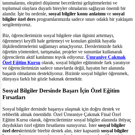
tanımalarını, eleştirel düşünme becerilerini geliştirmelerini ve
toplumsal olaylara duyarlı bireyler olmalarını sağlayan önemli bir
alandır. İşte bu nedenle,
sosyal bilgiler konu anlatımı
ve
sosyal
bilgiler özel ders
programlarımızda sadece sınav odaklı bir yaklaşım
sergilemiyoruz.
Biz, öğrencilerimizin sosyal bilgilere olan ilgisini artırmayı,
öğrenmeyi keyifli hale getirmeyi ve konuları günlük hayatla
ilişkilendirmelerini sağlamayı amaçlıyoruz. Derslerimizde farklı
öğretim yöntemleri, tartışmalar, projeler ve sunumlar kullanarak
öğrencilerin aktif katılımını teşvik ediyoruz.
Ümraniye Çakmak
Özel Eğitim Kursu
olarak, sosyal bilgiler eğitiminde fark yaratıyor
ve öğrencilerimizin sadece sınavlarda değil, hayatın her alanında
başarılı olmalarını destekliyoruz. Bizimle sosyal bilgiler öğrenmek,
dünyaya farklı bir gözle bakmak demektir.
Sosyal Bilgiler Dersinde Başarı İçin Özel Eğitim
Fırsatları
Sosyal bilgiler dersinde başarıya ulaşmak için doğru destek ve
rehberlik almak önemlidir. Özel Ümraniye Çakmak Final Özel
Eğitim Kursu olarak, öğrencilerimize sosyal bilgiler alanında ihtiyaç
duydukları özel eğitim fırsatlarını sunuyoruz. İster
sosyal bilgiler
özel ders
lerimizle birebir destek alın, ister kapsamlı
sosyal bilgiler